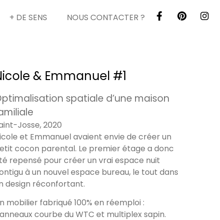
+ DE SENS
NOUS CONTACTER ?
Nicole & Emmanuel #1
ptimalisation spatiale d’une maison
amiliale
aint-Josse, 2020
icole et Emmanuel avaient envie de créer un
etit cocon parental. Le premier étage a donc
té repensé pour créer un vrai espace nuit
ontigu à un nouvel espace bureau, le tout dans
n design réconfortant.
n mobilier fabriqué 100% en réemploi :
anneaux courbe du WTC et multiplex sapin.