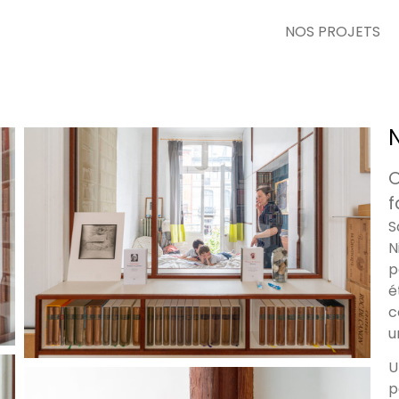
NOS PROJETS
O
f
S
N
p
é
c
u
U
p