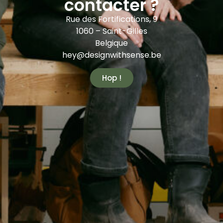
contacter ?
Rue des Fortifications, 9
1060 – Saint-Gilles
Belgique
hey@designwithsense.be
Hop !