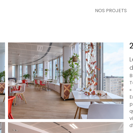
NOS PROJETS
L
d
B
T
«
E
p
q
v
d