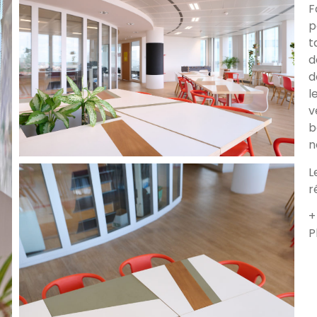
F
p
t
d
d
l
v
b
n
L
r
+
P